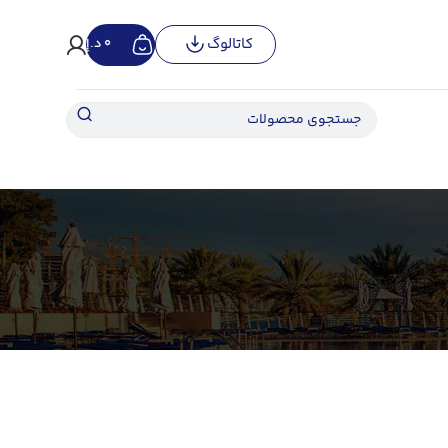
کاتالوگ
0
د.إ