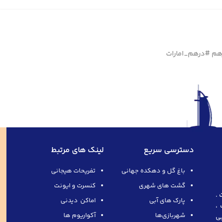
رهم #درهم_امارات
دسترسی سریع
لینک های مرتبط
باغ گل و دهکده جهانی
تفریحات هیجانی
گشت های شهری
کنسرت و ایونت
 .
پارک های آبی
اماکن دیدنی
،
شهربازی‌ها
آکواریوم ها
بی