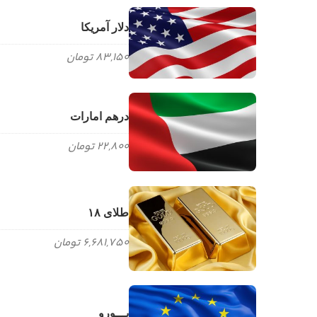
دلار آمریکا
83,150 تومان
درهم امارات
22,800 تومان
طلای ۱۸
6,681,750 تومان
یـــورو