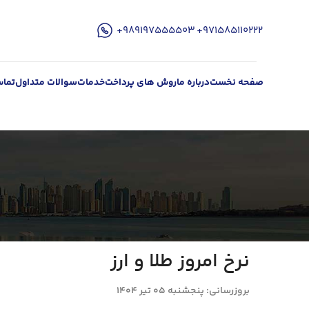
۹۷۱۵۸۵۱۱۰۲۲۲+
989197555503+
صفحه نخست
درباره ما
روش های پرداخت
خدمات
سوالات متداول
تماس
نرخ امروز طلا ‌و ارز
بروزرسانى: پنجشنبه 05 تير 1404