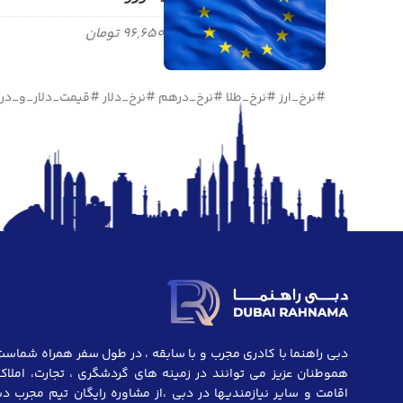
96,650 تومان
#نرخ_ارز #نرخ_طلا #نرخ_درهم #نرخ_دلار #قیمت_دلار_و_د
دبی راهنما با کادری مجرب و با سابقه ، در طول سفر همراه شماست
هموطنان عزیز می توانند در زمینه های گردشگری ، تجارت، املاک 
اقامت و سایر نیازمندیها در دبی ،از مشاوره رایگان تیم مجرب د