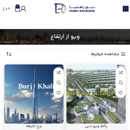
0
0
د.إ
ویو از ارتفاع
خانه
ویو از ارتفاع
در حال نمایش 4 نتیجه
مشاهده فیلترها
پالم ویو دبی
برج خلیفه