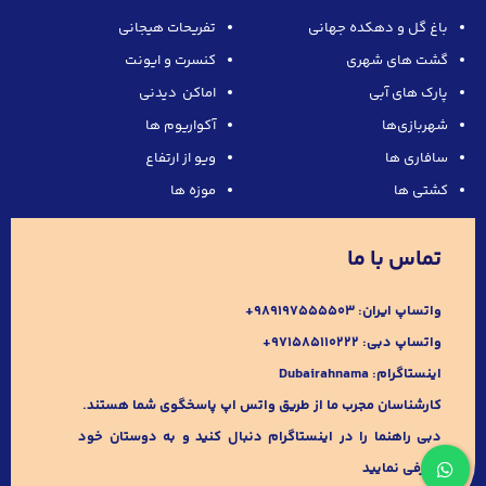
باغ گل و دهکده جهانی
تفریحات هیجانی
گشت های شهری
کنسرت و ایونت
پارک های آبی
اماکن دیدنی
شهربازی‌ها
آکواریوم ها
سافاری ها
ویو از ارتفاع
کشتی ها
موزه ها
تماس با ما
واتساپ ایران:
989197555503+
واتساپ دبی:
۹۷۱۵۸۵۱۱۰۲۲۲+
اینستاگرام:
Dubairahnama
کارشناسان مجرب ما از طریق واتس اپ پاسخگوی شما هستند.
دبی راهنما را در اینستاگرام دنبال کنید و به دوستان خود
معرفی نمایید