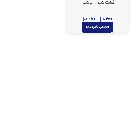
گشت شهری پرشین
200
د.إ
–
250
د.إ
انتخاب گزینه‌ها