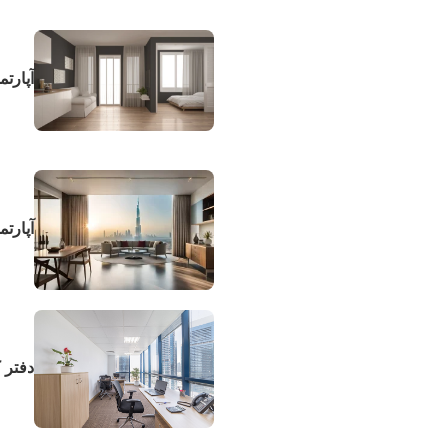
آپارتم
آپارت
دفتر ک