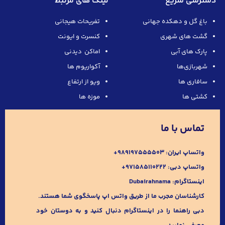
دسترسی سریع
لینک های مرتبط
باغ گل و دهکده جهانی
تفریحات هیجانی
گشت های شهری
کنسرت و ایونت
پارک های آبی
اماکن دیدنی
شهربازی‌ها
آکواریوم ها
سافاری ها
ویو از ارتفاع
کشتی ها
موزه ها
تماس با ما
واتساپ ایران:
989197555503+
واتساپ دبی:
۹۷۱۵۸۵۱۱۰۲۲۲+
اینستاگرام:
Dubairahnama
کارشناسان مجرب ما از طریق واتس اپ پاسخگوی شما هستند.
دبی راهنما را در اینستاگرام دنبال کنید و به دوستان خود