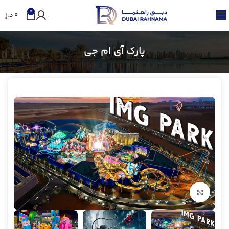
0
0
د.إ
پارک آی ام جی
بزرگنمایی تصویر