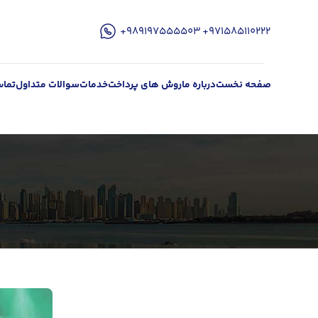
۹۷۱۵۸۵۱۱۰۲۲۲+
989197555503+
صفحه نخست
درباره ما
روش های پرداخت
خدمات
سوالات متداول
تماس