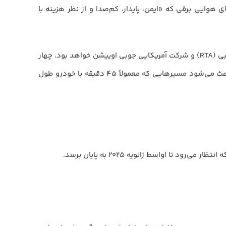
۶۰ تا ۹۰ دقیقه با خودرو طول می‌کشند، با پروازهای ۱۰ تا ۲۰ دقیقه‌ای تاکسی‌های هوایی برقی که «ایمن، پایدار، کم‌صدا و از نظر هزینه با
در دبی نیز ممکن است تاکسی‌های هوایی تا دسامبر ۲۰۲۵ آغاز به کار کنند. این اتفاق در پی توافق میان سازمان راه‌ها و حمل‌ونقل دبی (RTA) و شرکت آمریکایی جوبی اوییشن خواهد بود. چهار
ایستگاه “ورتی‌پورت” در نزدیکی مکان‌های کلیدی مانند فرودگاه بین‌المللی دبی، مارینای دبی و نخل جمیرا احداث خواهند شد که باعث می‌شود مسیرهایی که معمولاً ۴۵ دقیقه با خودرو طول
ا اواسط ژانویه ۲۰۲۵ به پایان برسد.