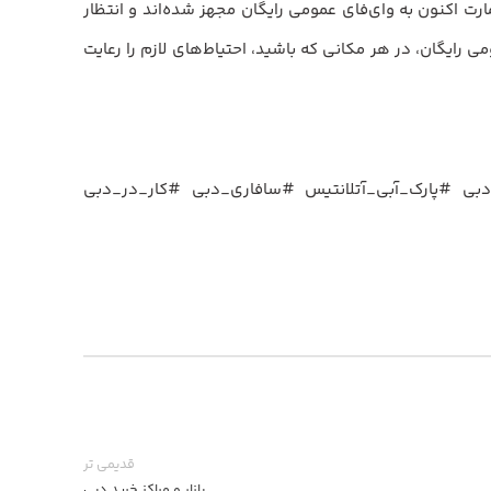
ر ایستگاه اصلی اتوبوس در این امارت اکنون به وای‌فای عمومی رایگان مجهز شده‌اند و انتظار
رایگان، در هر مکانی که باشید، احتیاط‌های لازم را رعایت
بی #پارک_آبی_آتلانتیس #سافاری_دبی #کار_در_دبی
قدیمی تر
بازار ‌‌و مراکز خرید دبی