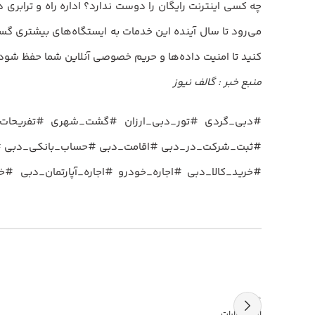
می‌رود تا سال آینده این خدمات به ایستگاه‌های بیشتری گست
کنید تا امنیت داده‌ها و حریم خصوصی آنلاین شما حفظ شود.
منبع خبر : گالف نیوز
#دبی_گردی #تور_دبی_ارزان #گشت_شهری #تفریحات_دب
#ثبت_شرکت_در_دبی #اقامت_دبی #حساب_بانکی_دبی #م
#خرید_کالا_دبی #اجاره_خودرو #اجاره_آپارتمان_دبی #خ
جدیدتر
اخبار امارات