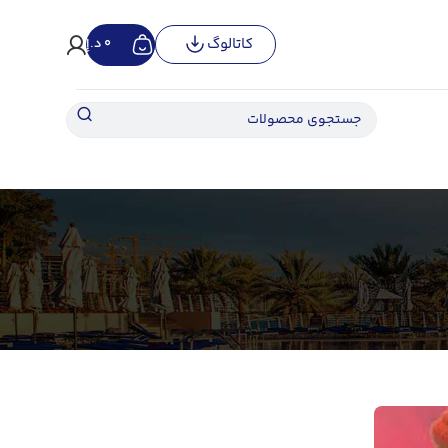
کاتالوگ
0
د.إ