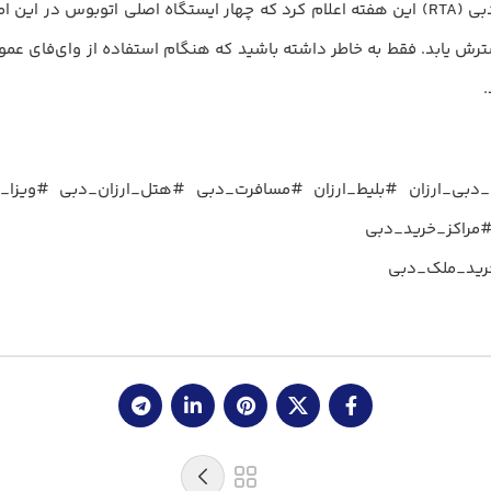
چه کسی اینترنت رایگان را دوست ندارد؟ اداره راه و ترابری دبی (RTA) این هفته اعلام کرد که چها
رش یابد. فقط به خاطر داشته باشید که هنگام استفاده از وای‌فای عمومی 
ی_ارزان #بلیط_ارزان #مسافرت_دبی #هتل_ارزان_دبی #ویزا_د
راکز_خرید_دبی
رید_ملک‌_دبی